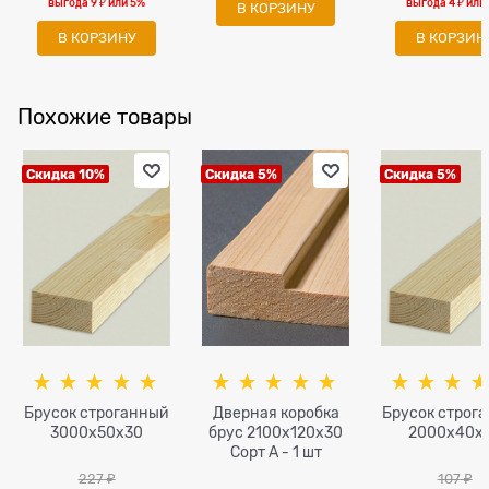
выгода
9 ₽
или
5%
выгода
4 ₽
или
В КОРЗИНУ
В КОРЗИНУ
В КОРЗИН
Похожие товары
Скидка 10%
Скидка 5%
Скидка 5%
Брусок строганный
Дверная коробка
Брусок строг
3000x50х30
брус 2100х120х30
2000x40х
Сорт А - 1 шт
227
 ₽
107
 ₽