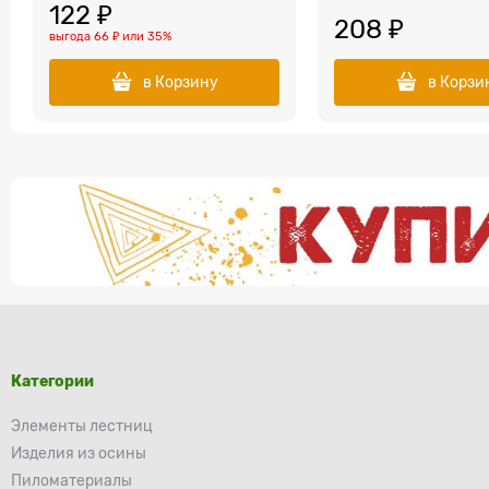
122
 ₽
208
 ₽
выгода
66 ₽
или
35%
в Корзину
в Корзи
Категории
Элементы лестниц
Изделия из осины
Пиломатериалы