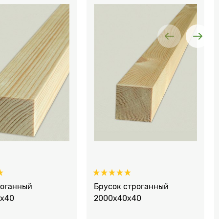
роганный
Брусок строганный
х40
2000x40х40