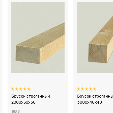
Брусок строганный
Брусок строганн
2000x50х30
3000x40х40
188
 ₽