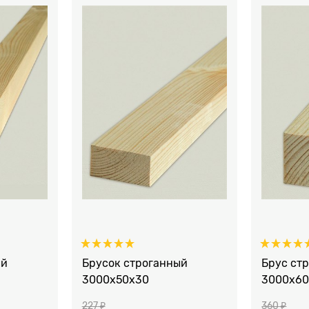
ый
Брусок строганный
Брус ст
3000x50х30
3000x60
227
 ₽
360
 ₽