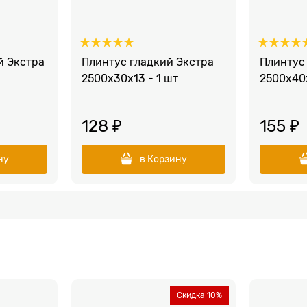
й Экстра
Плинтус гладкий Экстра
Плинтус
2500x30x13 - 1 шт
2500x40х
128
 ₽
155
 ₽
ну
в Корзину
Скидка 10%