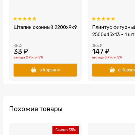
Штапик оконный 2200x9x9
Плинтус фигурны
2500x45х13 - 1 шт
35
 ₽
155
 ₽
33
 ₽
147
 ₽
выгода
2 ₽
или
5%
выгода
8 ₽
или
5%
в Корзину
в Корзи
Похожие товары
Скидка 35%