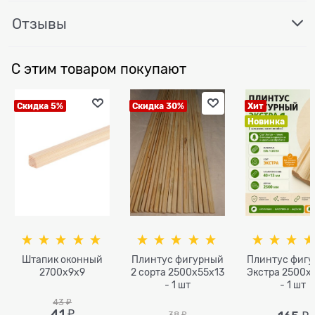
Отзывы
С этим товаром покупают
Скидка 5%
Скидка 30%
Хит
Новинка
Штапик оконный
Плинтус фигурный
Плинтус фиг
2700x9x9
2 сорта 2500х55х13
Экстра 2500x
- 1 шт
- 1 шт
43
 ₽
41
 ₽
38
 ₽