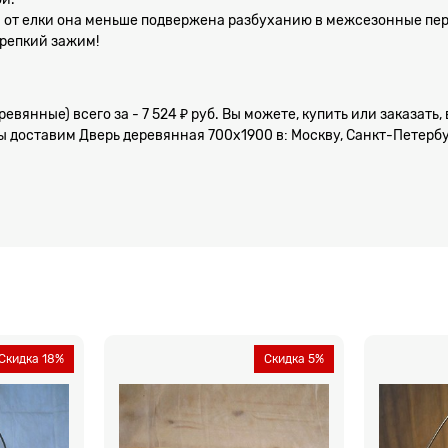
и от елки она меньше подвержена разбуханию в межсезонные пе
крепкий зажим!
ревянные) всего за - 7 524 ₽ руб. Вы можете, купить или заказат
 доставим Дверь деревянная 700х1900 в: Москву, Санкт-Петербур
Скидка 18%
Скидка 5%