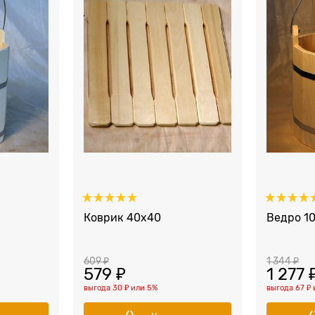
Коврик 40x40
Ведро 10
609
 ₽
1 344
 ₽
579
 ₽
1 277
 
выгода
30 ₽
или
5%
выгода
67 ₽