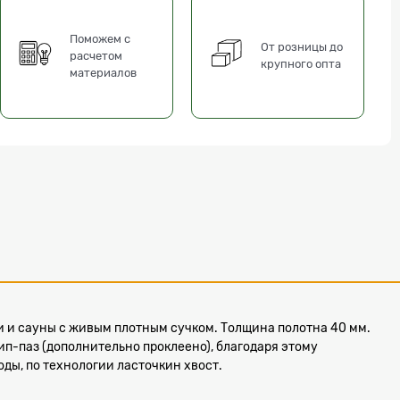
Поможем с
От розницы до
расчетом
крупного опта
материалов
ни и сауны с живым плотным сучком. Толщина полотна 40 мм.
п-паз (дополнительно проклеено), благодаря этому
оды, по технологии ласточкин хвост.