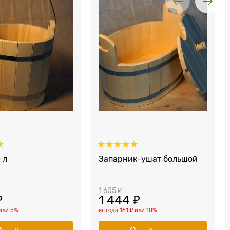
 л
Запарник-ушат большой
1 605
 ₽
₽
1 444
 ₽
или
5%
выгода
161 ₽
или
10%