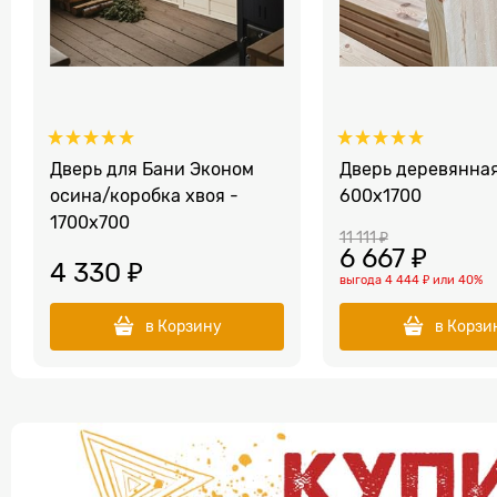
Дверь для Бани Эконом
Дверь деревянна
осина/коробка хвоя -
600х1700
1700х700
11 111
 ₽
6 667
 ₽
4 330
 ₽
выгода
4 444 ₽
или
40%
в Корзину
в Корзи