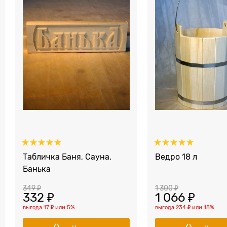
Табличка Баня, Сауна,
Ведро 18 л
Банька
349
 ₽
1 300
 ₽
332
 ₽
1 066
 ₽
выгода
17 ₽
или
5%
выгода
234 ₽
или
18%