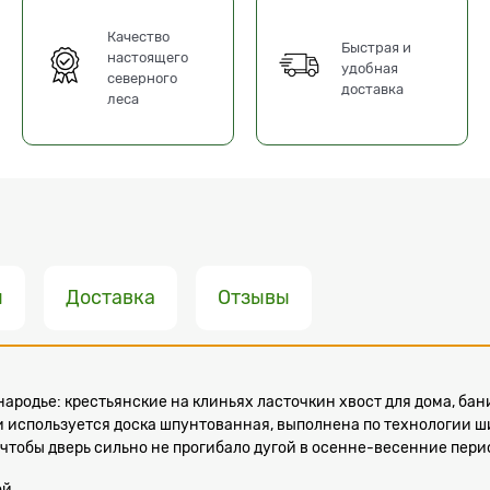
Качество
Быстрая и
настоящего
удобная
северного
доставка
леса
ы
Доставка
Отзывы
онародье: крестьянские на клиньях ласточкин хвост для дома, ба
и используется доска шпунтованная, выполнена по технологии ши
, чтобы дверь сильно не прогибало дугой в осенне-весенние пери
ой.