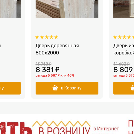
я
Дверь деревянная
Дверь из
800х2000
коробко
13 968
 ₽
14 682
 ₽
8 381
 ₽
8 809
выгода
5 587 ₽
или
40%
выгода
5 87
ну
в Корзину