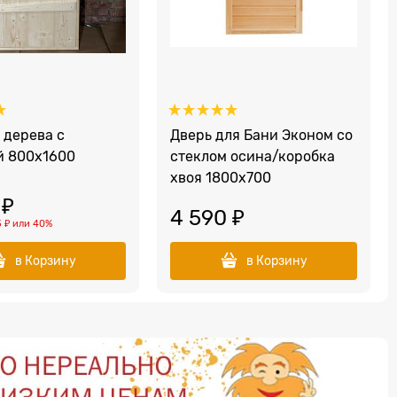
 дерева с
Дверь для Бани Эконом со
й 800х1600
стеклом осина/коробка
хвоя 1800х700
 ₽
4 590
 ₽
3 ₽
или
40%
в Корзину
в Корзину