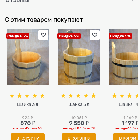
С этим товаром покупают
Скидка 5%
Скидка 5%
Скидка 5%
Шайка 3 л
Шайка 5 л
Шайка 14 
924
 ₽
10 061
 ₽
1 260
 ₽
878
 ₽
9 558
 ₽
1 197
 ₽
выгода
46 ₽
или
5%
выгода
503 ₽
или
5%
выгода
63 ₽
ил
В КОРЗИНУ
В КОРЗИНУ
В КОРЗИН