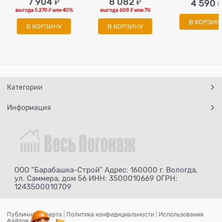
7 904
 ₽
8 082
 ₽
4 590
 
выгода
5 270 ₽
или
40%
выгода
608 ₽
или
7%
В КОРЗИН
В КОРЗИНУ
В КОРЗИНУ
Категории
Информация
ООО "Барабашка-Строй" Адрес: 160000 г. Вологда,
ул. Саммера, дом 56 ИНН: 3500010669 ОГРН:
1243500010709
Публичная оферта
|
Политика конфидициальности
|
Использования
файлов cookie