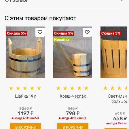
С этим товаром покупают
Скидка 5%
Скидка 5%
Скидка 5%
Новинка
Шайка 14 л
Ковш-черпак
Светильн
большой
1 260
 ₽
840
 ₽
1 197
 ₽
798
 ₽
693
 ₽
658
 ₽
выгода
63 ₽
или
5%
выгода
42 ₽
или
5%
выгода
35 ₽
ил
В КОРЗИНУ
В КОРЗИНУ