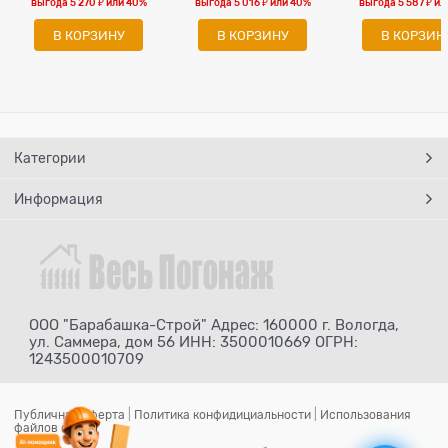
выгода
5 270 ₽
или
40%
выгода
5 016 ₽
или
40%
выгода
5 587 ₽
ил
В КОРЗИНУ
В КОРЗИНУ
В КОРЗИН
Категории
Информация
ООО "Барабашка-Строй" Адрес: 160000 г. Вологда,
ул. Саммера, дом 56 ИНН: 3500010669 ОГРН:
1243500010709
Публичная оферта
|
Политика конфидициальности
|
Использования
файлов cookie