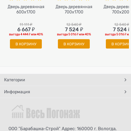
Дверь деревянная
Дверь деревянная
Дверь дерев
600х1700
700х1700
700х200
11 111
 ₽
12 540
 ₽
12 540
 ₽
6 667
 ₽
7 524
 ₽
7 524
 ₽
выгода
4 444 ₽
или
40%
выгода
5 016 ₽
или
40%
выгода
5 016 ₽
ил
В КОРЗИНУ
В КОРЗИНУ
В КОРЗИН
Категории
Информация
ООО "Барабашка-Строй" Адрес: 160000 г. Вологда,