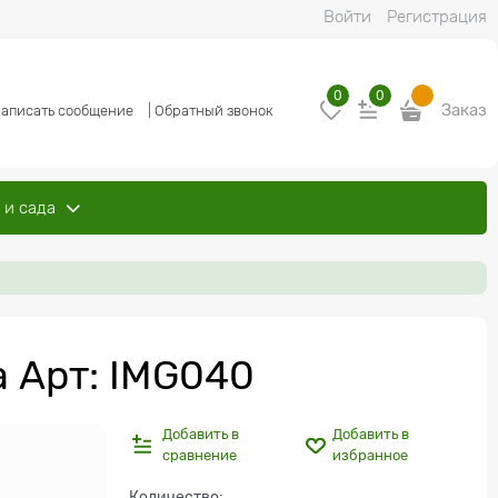
Войти
Регистрация
0
0
Заказ
аписать сообщение
|
Обратный звонок
 и сада
 Арт: IMG040
Добавить в
Добавить в
сравнение
избранное
Количество: