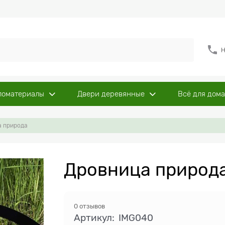
Н
ломатериалы
Двери деревянные
Всё для дома
а природа
Дровница природа
0 отзывов
Артикул:
IMG040