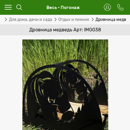
Весь - Погонаж
ог
Для дома, дачи и сада
Отдых и пикник
Дровница медве
Дровница медведь Арт: IMG038