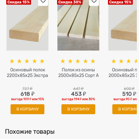
Скидка 15%
Скидка 30%
Скидка 15%
Осиновый полок
Полок из осины
Осиновый п
2200x85x25 Экстра
2500x85x25 Сорт А
2000x85x25 Э
727
 ₽
647
 ₽
600
 ₽
618
 ₽
453
 ₽
510
 ₽
выгода
109 ₽
или
15%
выгода
194 ₽
или
30%
выгода
90 ₽
ил
В КОРЗИНУ
В КОРЗИНУ
В КОРЗИН
Похожие товары