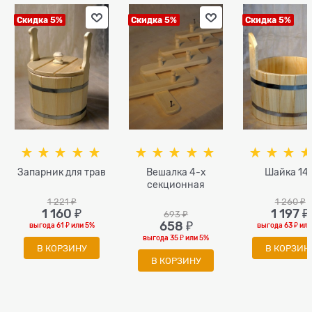
Скидка 5%
Скидка 5%
Скидка 5%
Запарник для трав
Вешалка 4-х
Шайка 14 
секционная
1 221
 ₽
1 260
 ₽
1 160
 ₽
1 197
 ₽
693
 ₽
658
 ₽
выгода
61 ₽
или
5%
выгода
63 ₽
ил
выгода
35 ₽
или
5%
В КОРЗИНУ
В КОРЗИН
В КОРЗИНУ