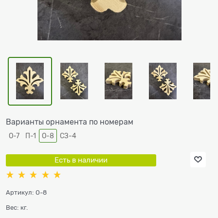
Варианты орнамента по номерам
О-7
П-1
О-8
СЗ-4
Есть в наличии
Артикул:
О-8
Вес:
кг.