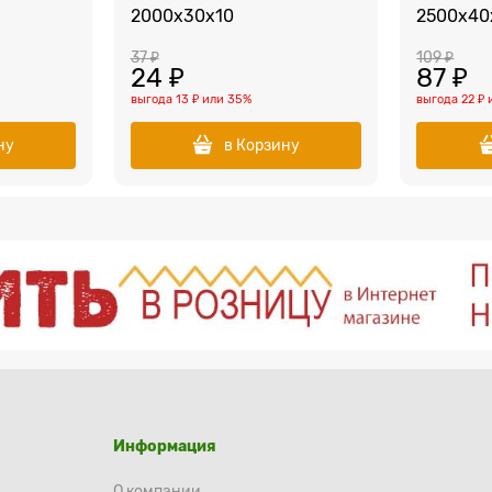
2000x30x10
2500x40
37
 ₽
109
 ₽
24
 ₽
87
 ₽
выгода
13 ₽
или
35%
выгода
22 ₽
ну
в Корзину
Информация
О компании