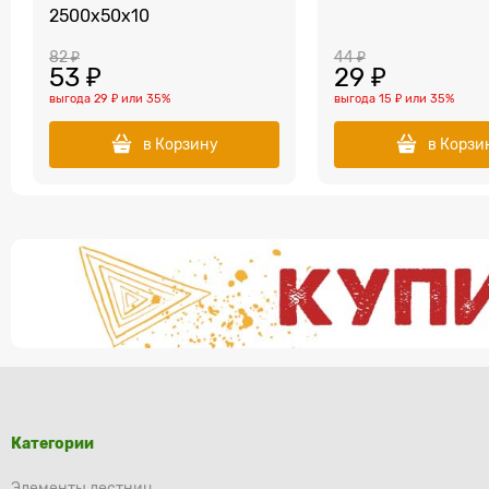
2500x50х10
82
 ₽
44
 ₽
53
 ₽
29
 ₽
выгода
29 ₽
или
35%
выгода
15 ₽
или
35%
в Корзину
в Корзи
Категории
Элементы лестниц