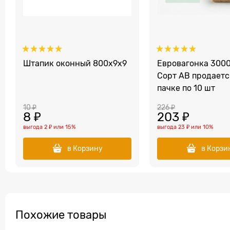
Штапик оконный 800x9x9
Евровагонка 3000
Сорт АВ продаетс
пачке по 10 шт
10
 ₽
226
 ₽
8
 ₽
203
 ₽
выгода
2 ₽
или
15%
выгода
23 ₽
или
10%
в Корзину
в Корзи
Похожие товары