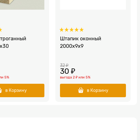
строганный
Штапик оконный
х30
2000x9x9
32
 ₽
30
 ₽
ли
5%
выгода
2 ₽
или
5%
в Корзину
в Корзину