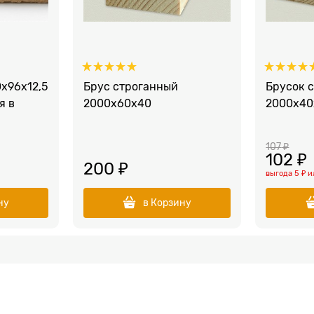
х96х12,5
Брус строганный
Брусок 
я в
2000x60х40
2000x40
107
 ₽
102
 ₽
200
 ₽
выгода
5 ₽
и
ну
в Корзину