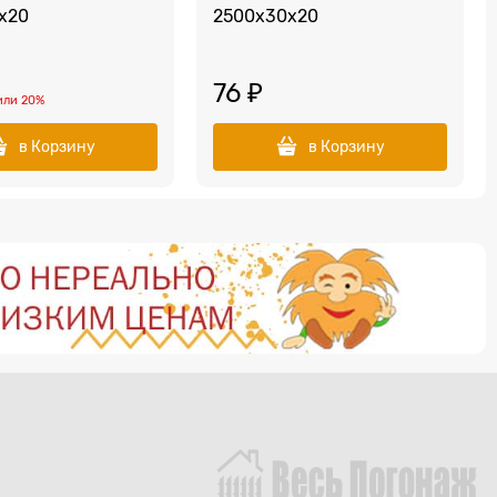
х20
2500x30x20
76
 ₽
или
20%
в Корзину
в Корзину