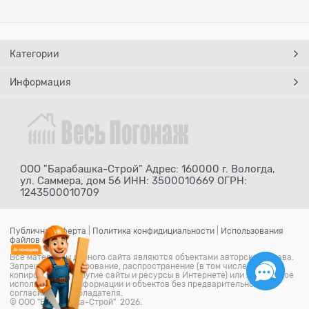
Категории
Информация
ООО "Барабашка-Строй" Адрес: 160000 г. Вологда,
ул. Саммера, дом 56 ИНН: 3500010669 ОГРН:
1243500010709
Публичная оферта
|
Политика конфидициальности
|
Использования
файлов cookie
Все материалы данного сайта являются объектами авторского права.
Запрещается копирование, распространение (в том числе путем
копирования на другие сайты и ресурсы в Интернете) или любое иное
использование информации и объектов без предварительного
согласия правообладателя.
© ООО "Барабашка-Строй" 2026.