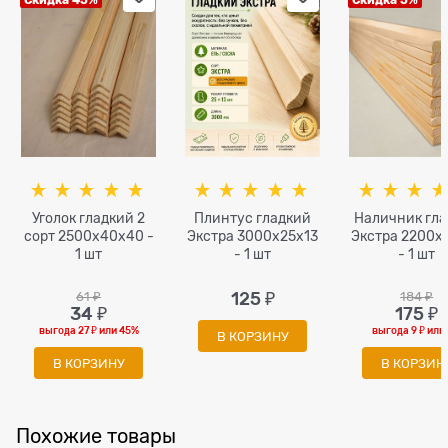
Скидка 45%
Скидка 5%
Уголок гладкий 2
Плинтус гладкий
Наличник гл
сорт 2500x40x40 -
Экстра 3000х25х13
Экстра 2200x
1 шт
- 1 шт
- 1 шт
61
 ₽
125
 ₽
184
 ₽
34
 ₽
175
 ₽
выгода
27 ₽
или
45%
выгода
9 ₽
или
В КОРЗИНУ
В КОРЗИНУ
В КОРЗИН
Похожие товары