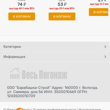
29
 ₽
114
 ₽
82
 ₽
74
 ₽
53
 ₽
выгода
15 ₽
или
выгода
40 ₽
или
35%
выгода
29 ₽
или
35%
В КОРЗИН
В КОРЗИНУ
В КОРЗИНУ
Категории
Информация
ООО "Барабашка-Строй" Адрес: 160000 г. Вологда,
ул. Саммера, дом 56 ИНН: 3500010669 ОГРН:
1243500010709
Публичная оферта
|
Политика конфидициальности
|
Использования