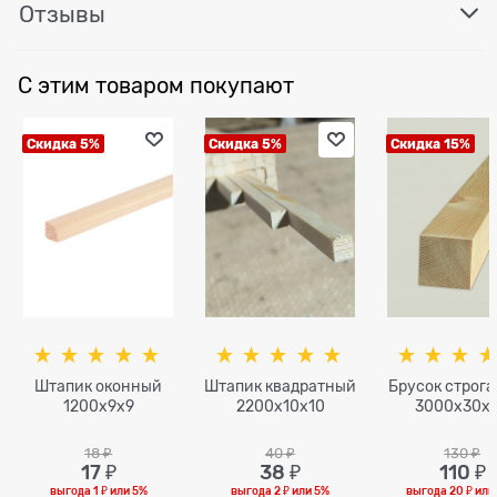
Отзывы
С этим товаром покупают
Скидка 5%
Скидка 5%
Скидка 15%
Штапик оконный
Штапик квадратный
Брусок строг
1200x9x9
2200x10x10
3000x30x
18
 ₽
40
 ₽
130
 ₽
17
 ₽
38
 ₽
110
 ₽
выгода
1 ₽
или
5%
выгода
2 ₽
или
5%
выгода
20 ₽
ил