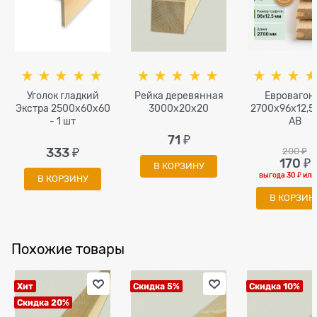
Уголок гладкий
Рейка деревянная
Евровагон
Экстра 2500x60x60
3000x20x20
2700х96х12,5
- 1 шт
АВ
71
 ₽
333
 ₽
200
 ₽
170
 ₽
В КОРЗИНУ
выгода
30 ₽
ил
В КОРЗИНУ
В КОРЗИН
Похожие товары
Хит
Скидка 5%
Скидка 10%
Скидка 20%