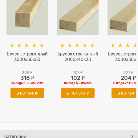
Брусок строганный
Брусок строганный
Брусок строг
3000x50х50
2000x40х30
3000x50х
398
 ₽
107
 ₽
227
 ₽
318
 ₽
102
 ₽
204
 ₽
выгода
80 ₽
или
20%
выгода
5 ₽
или
5%
выгода
23 ₽
или
В КОРЗИНУ
В КОРЗИНУ
В КОРЗИН
Категории