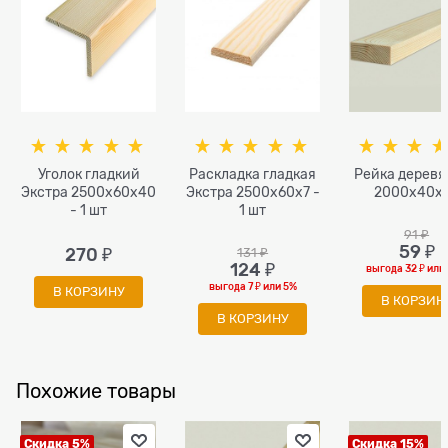
Уголок гладкий
Раскладка гладкая
Рейка дерев
Экстра 2500x60x40
Экстра 2500x60x7 -
2000x40х
- 1 шт
1 шт
91
 ₽
59
 ₽
270
 ₽
131
 ₽
124
 ₽
выгода
32 ₽
или
выгода
7 ₽
или
5%
В КОРЗИНУ
В КОРЗИН
В КОРЗИНУ
Похожие товары
Скидка 5%
Скидка 15%