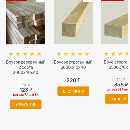
Брусок деревянный
Брусок строганный
Брус строга
2 сорта
3000x40х40
2500x70х
3000x40х40
220
 ₽
421
 ₽
358
 ₽
130
 ₽
123
 ₽
выгода
63 ₽
или
В КОРЗИНУ
выгода
7 ₽
или
5%
В КОРЗИН
В КОРЗИНУ