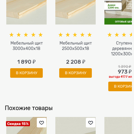
Мебельный щит
Мебельный щит
Ступени
3000x400x18
2500x500x18
деревянн
1200x300x
1 890
 ₽
2 208
 ₽
1 390
 ₽
973
 ₽
В КОРЗИНУ
В КОРЗИНУ
выгода
417 ₽
ил
В КОРЗИН
Похожие товары
Скидка 15%