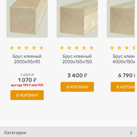
Брус клееный
Брус клееный
Брус клее
2000х90x90
2000х150x150
4000х150x
1 259
 ₽
3 400
 ₽
6 790
 ₽
1 070
 ₽
выгода
189 ₽
или
15%
В КОРЗИНУ
В КОРЗИН
В КОРЗИНУ
Категории