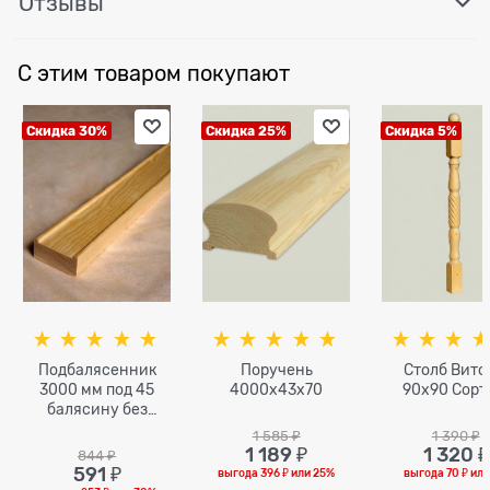
Отзывы
С этим товаром покупают
Скидка 30%
Скидка 25%
Скидка 5%
Подбалясенник
Поручень
Столб Вито
3000 мм под 45
4000х43х70
90х90 Сорт
балясину без
вкладыша
1 585
 ₽
1 390
 ₽
1 189
 ₽
1 320
 ₽
844
 ₽
591
 ₽
выгода
396 ₽
или
25%
выгода
70 ₽
ил