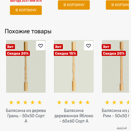
выгода
253 ₽
или
30%
В КОРЗИНУ
В КОРЗИН
В КОРЗИНУ
Похожие товары
Хит
Хит
Хит
Скидка 20%
Скидка 15%
Скидка 20%
Балясина из дерева
Балясина
Балясина из д
Грань - 50x50 Сорт
деревянная Яблоко
Рим - 50x50 С
A
- 60x60 Сорт A
460
 ₽