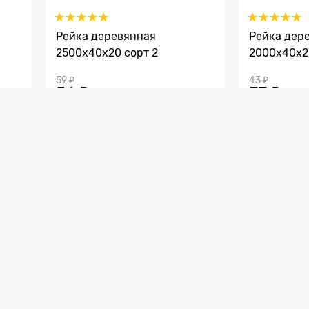
Рейка деревянная
Рейка дер
2500x40х20 сорт 2
2000x40х2
59
 ₽
43
 ₽
56
 ₽
37
 ₽
выгода
3 ₽
или
5%
выгода
6 ₽
или
в Корзину
торого сорта оптом и мелким оптом
ине Весь погонаж представлена рейка деревянная
дителя. Купить рейку деревянную 2 сорт оптом (ме
 деревянная второсортная изготовлена из дерева х
р деревянной рейки 2 сорта в наличии на складе, 