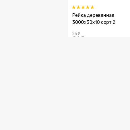
Рейка деревянная
3000x30х10 сорт 2
25
 ₽
21
 ₽
выгода
4 ₽
или
15%
в Корзину
Рейка деревянная В
В нашем интернет-магаз
низким ценам от произво
доставкой по РФ. Рейка
также ели. Большой выбо
удобное для Вас время.