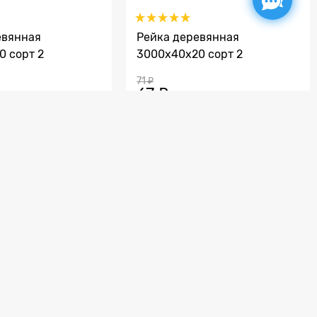
евянная
Рейка деревянная
0 сорт 2
3000x40х20 сорт 2
71
 ₽
67
 ₽
выгода
4 ₽
или
5%
15%
Под заказ
в Корзину
 Второго сорта в широком ассортименте по
лким оптом) и другие товары для строительства с
войных пород, преимущественно из сосны, а
разных размеров и видов. Оформите заказ в