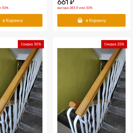
661
 ₽
и
30%
выгода
283 ₽
или
30%
в Корзину
в Корзину
Скидка 30%
Скидка 25%