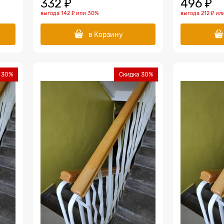
332
 ₽
496
 ₽
выгода
142 ₽
или
30%
выгода
212 ₽
ил
в Корзину
 30%
Скидка 30%