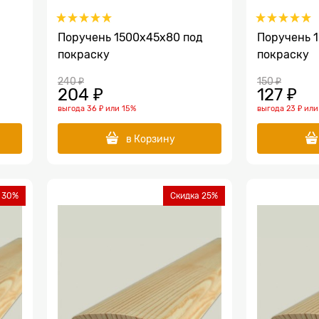
Поручень 1500х45х80 под
Поручень 
покраску
покраску
240
 ₽
150
 ₽
204
 ₽
127
 ₽
выгода
36 ₽
или
15%
выгода
23 ₽
ил
в Корзину
 30%
Скидка 25%