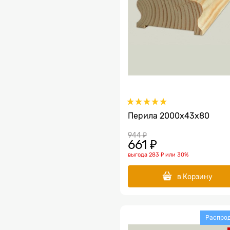
Перила 2000х43х80
944
 ₽
661
 ₽
выгода
283 ₽
или
30%
в Корзину
Распро