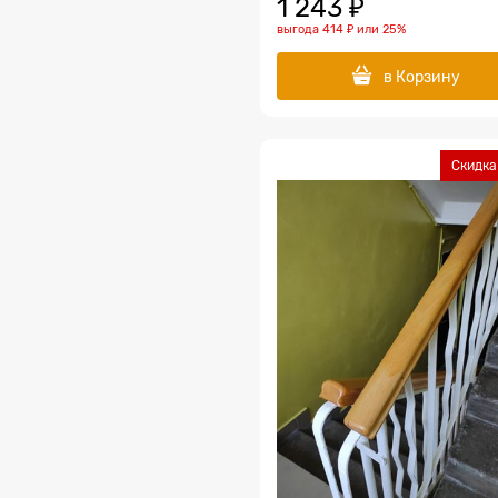
1 243
 ₽
выгода
414 ₽
или
25%
в Корзину
Скидка