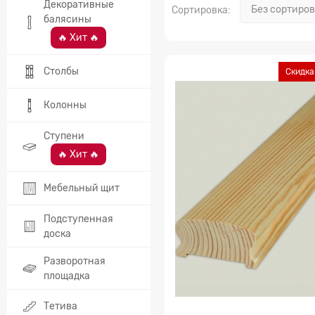
Декоративные
Сортировка:
балясины
🔥 Хит 🔥
Столбы
Скидка
Колонны
Ступени
🔥 Хит 🔥
Мебельный щит
Подступенная
доска
Разворотная
площадка
Тетива