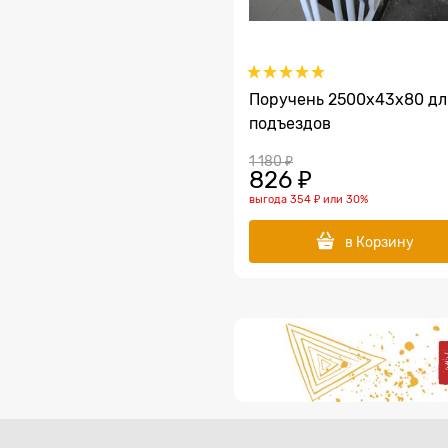
Поручень 2500х43х80 дл
подъездов
1 180
 ₽
826
 ₽
выгода
354 ₽
или
30%
в Корзину