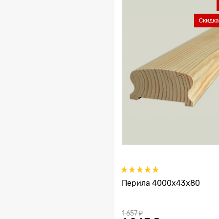
Скидка
Перила 4000х43х80
1 657
 ₽