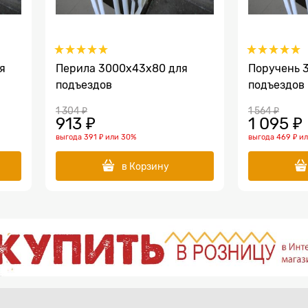
я
Перила 3000х43х80 для
Поручень 
подъездов
подъездов
1 304
 ₽
1 564
 ₽
913
 ₽
1 095
 ₽
выгода
391 ₽
или
30%
выгода
469 ₽
и
в Корзину