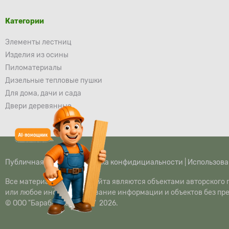
Категории
Элементы лестниц
Изделия из осины
Пиломатериалы
Дизельные тепловые пушки
Для дома, дачи и сада
Двери деревянные
Публичная оферта
|
Политика конфидициальности
|
Использова
Все материалы данного сайта являются объектами авторского п
или любое иное использование информации и объектов без пр
© ООО "Барабашка-Строй" 2026.