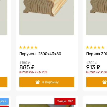
Поручень 2500х43х80
Перила 30
1 180
 ₽
1 304
 ₽
885
 ₽
913
 ₽
выгода
295 ₽
или
25%
выгода
391 ₽
ил
в Корзину
дажа
Скидка 30%