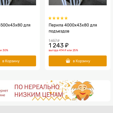
3500х43х80 для
Перила 4000х43х80 для
подъездов
1 657
 ₽
1 243
 ₽
ли
30%
выгода
414 ₽
или
25%
в Корзину
в Корзину