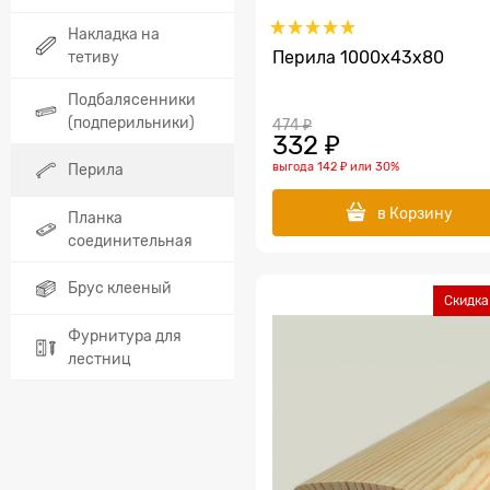
Накладка на
тетиву
Перила 1000х43х80
Подбалясенники
(подперильники)
474
 ₽
332
 ₽
выгода
142 ₽
или
30%
Перила
в Корзину
Планка
соединительная
Брус клееный
Скидка
Фурнитура для
лестниц