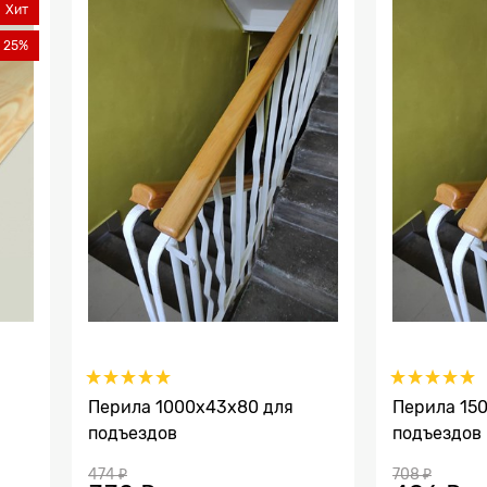
Хит
 25%
Перила 1000х43х80 для
Перила 15
подъездов
подъездов
474
 ₽
708
 ₽