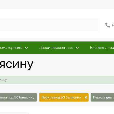
Н
ломатериалы
Двери деревянные
Всё для дома
лясину
ясину
рила под 50 балясину
Перила под 60 балясину
Перила для 