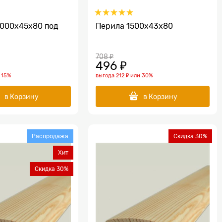
1000х45х80 под
Перила 1500х43х80
708
 ₽
496
 ₽
и
15%
выгода
212 ₽
или
30%
в Корзину
в Корзину
Распродажа
Скидка 30%
Хит
Скидка 30%