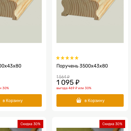
00х43х80
Поручень 3500х43х80
1 564
 ₽
1 095
 ₽
и
30%
выгода
469 ₽
или
30%
в Корзину
в Корзину
Скидка 30%
Скидка 30%