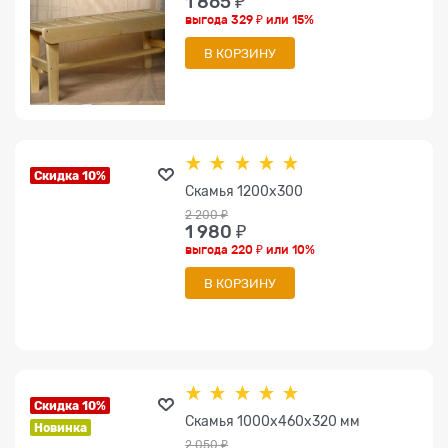
1 865
 ₽
выгода
329 ₽
или
15%
В КОРЗИНУ
Скидка 10%
Скамья 1200x300
2 200
 ₽
1 980
 ₽
выгода
220 ₽
или
10%
В КОРЗИНУ
Скидка 10%
Скамья 1000х460х320 мм
Новинка
2 050
 ₽