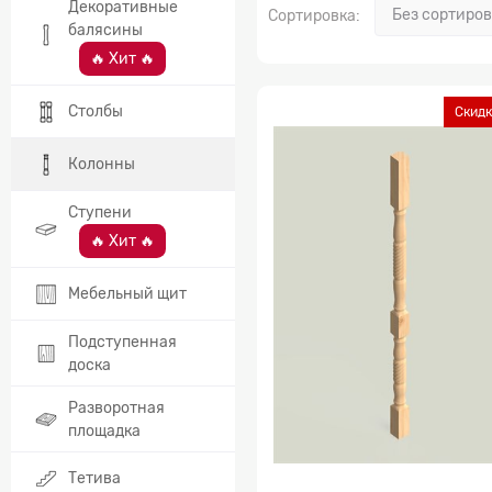
Декоративные
Сортировка:
балясины
🔥 Хит 🔥
Столбы
Скидк
Колонны
Ступени
🔥 Хит 🔥
Мебельный щит
Подступенная
доска
Разворотная
площадка
Тетива