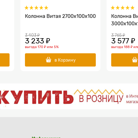
Колонна Витая 2700x100х100
Колонна В
3000x100х
3 403
 ₽
3 765
 ₽
3 233
 ₽
3 577
 ₽
выгода
170 ₽
или
5%
выгода
188 ₽
ил
в Корзину