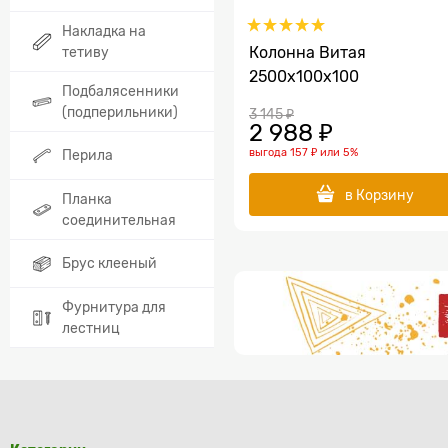
Накладка на
тетиву
Колонна Витая
2500x100х100
Подбалясенники
(подперильники)
3 145
 ₽
2 988
 ₽
выгода
157 ₽
или
5%
Перила
в Корзину
Планка
соединительная
Брус клееный
Фурнитура для
лестниц