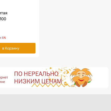
итая
100
и
5%
в Корзину