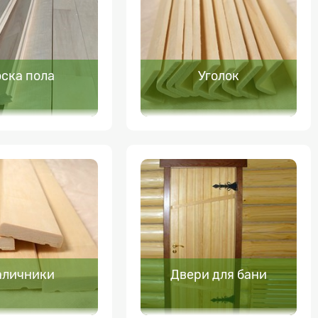
ска пола
Уголок
аличники
Двери для бани