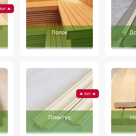
Хит 🔥
Полок
До
🔥 Хит 🔥
Плинтус
Н